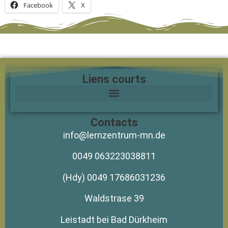
Facebook
X
Liens courts
Contacts
info@lernzentrum-mn.de
0049 063223038811
(Hdy) 0049 17686031236
Waldstrase 39
Leistadt bei Bad Dürkheim