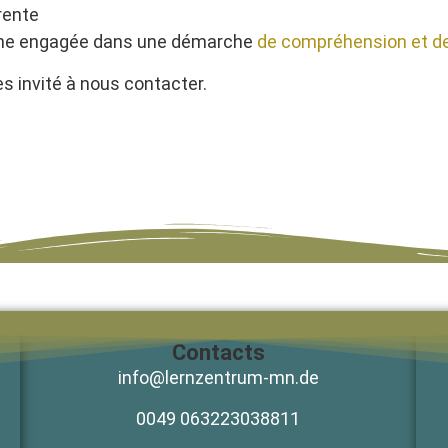
rente
onne engagée dans une démarche
de compréhension et de
s invité à nous contacter.
Contacts
info@lernzentrum-mn.de
0049 063223038811