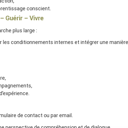
ction,
rentissage conscient.
 Guérir – Vivre
rche plus large :
 les conditionnements internes et intégrer une manière 
re,
ompagnements,
d’expérience.
mulaire de contact ou par email.
e perspective de compréhension et de dialogue.